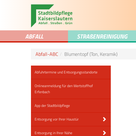
ABFALL
STRA
ß
ENREINIGUNG
Abfall-ABC
Blumentopf (Ton, Keramik)
Abfuhrtermine und Entsorgungsstandorte
Onlineanmeldung für den Wertstoffhof
Erfenbach
App der Stadtbildpflege
Entsorgung vor Ihrer Haustür
Entsorgung in Ihrer Nähe