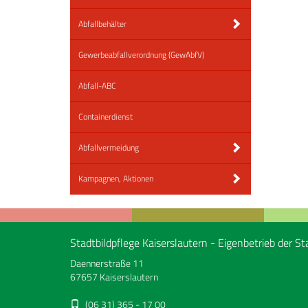
Abfallbehälter
Gewerbeabfallverordnung (GewAbfV)
Abfall-ABC
Containerdienst
Abfallvermeidung
Kampagnen, Aktionen
Stadtbildpflege Kaiserslautern - Eigenbetrieb der St
Daennerstraße 11
67657 Kaiserslautern
(06 31) 365 - 17 00