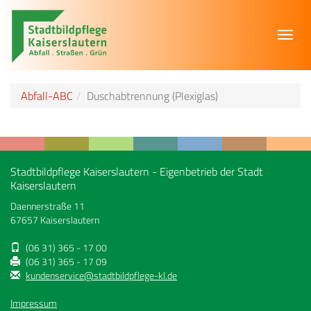
Toggl
navig
Abfall-ABC
Duschabtrennung (Plexiglas)
Stadtbildpflege Kaiserslautern - Eigenbetrieb der Stadt
Kaiserslautern
Daennerstraße 11
67657 Kaiserslautern
(06 31) 365 - 17 00
(06 31) 365 - 17 09
kundenservice@stadtbildpflege-kl.de
Impressum